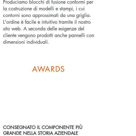
Produciamo blocchi di fusione conformi per
L'INDUSTRIA DEL MOBILE
la costruzione di modelli e stampi, i cui
Mettete fine al laborioso e dispendioso
contorni sono approssimati da una griglia.
processo di incollaggio dei pannelli: con
L'ordine è facile e intuitivo tramite il nostro
i suoi blocchi grezzi in PU che si
sito web. A seconda delle esigenze del
adattano ai contorni, CUBES stabilisce
cliente vengono prodotti anche pannelli con
nuovi standard per la produzione
dimensioni individuali.
economica di mobili di design
personalizzati.
AWARDS
CONSEGNATO IL COMPONENTE PIÙ
GRANDE NELLA STORIA AZIENDALE