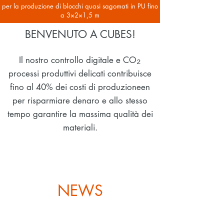
per la produzione di blocchi quasi sagomati in PU fino
a 3×2×1,5 m
BENVENUT
O A CUBES!
₂
Il nostro controllo digitale e CO
processi
produttivi delicati
contribuisce
fino al 40%
dei costi di
produzione
en
per risparmiare denaro e allo stesso
tempo garantire la massima qualità dei
materiali.
NEWS