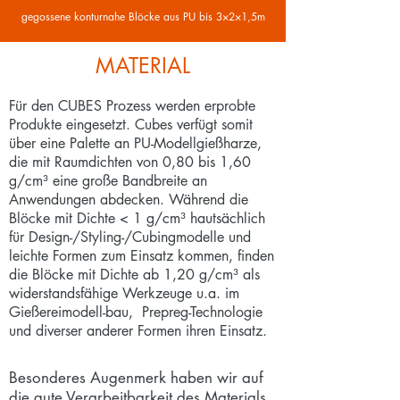
gegossene konturnahe Blöcke aus PU bis 3×2×1,5m
MATERIAL
Für den CUBES Prozess werden erprobte
Produkte eingesetzt. Cubes verfügt somit
über eine Palette an PU-Modellgießharze,
die mit Raumdichten von 0,80 bis 1,60
g/cm³ eine große Bandbreite an
Anwendungen abdecken. Während die
Blöcke mit Dichte < 1 g/cm³ hautsächlich
für Design-/Styling-/Cubingmodelle und
leichte Formen zum Einsatz kommen, finden
die Blöcke mit Dichte ab 1,20 g/cm³ als
widerstandsfähige Werkzeuge u.a. im
Gießereimodell-bau, Prepreg-Technologie
und diverser anderer Formen ihren Einsatz.
Besonderes Augenmerk haben wir auf
die gute Verarbeitbarkeit des Materials