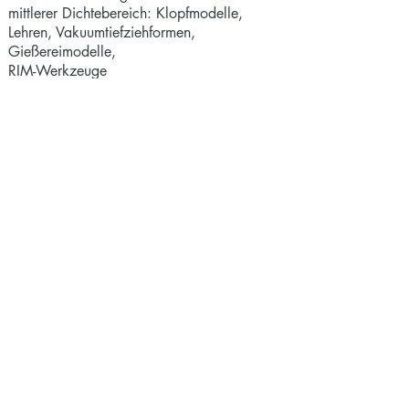
mittlerer Dichtebereich: Klopfmodelle,
Lehren, Vakuumtiefziehformen,
Gießereimodelle,
RIM-Werkzeuge
oberer Dichtebereich: Hinterfüllung und
Kerne für Blechziehwerkzeuge und
Gießereimodelle, Lehren, RIM-Werkzeuge
Serienverguß von Fertigteilen
CUBES CO2-BILANZ
Eine CO2 Umweltstudie, ausgearbeitet von